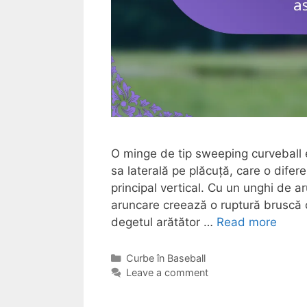
O minge de tip sweeping curveball e
sa laterală pe plăcuță, care o difer
principal vertical. Cu un unghi de 
aruncare creează o ruptură bruscă c
degetul arătător …
Read more
Categories
Curbe în Baseball
Leave a comment