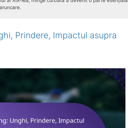
ului al XIX-lea, minge curbată a devenit o parte esențială
 aruncare.
hi, Prindere, Impactul asupra