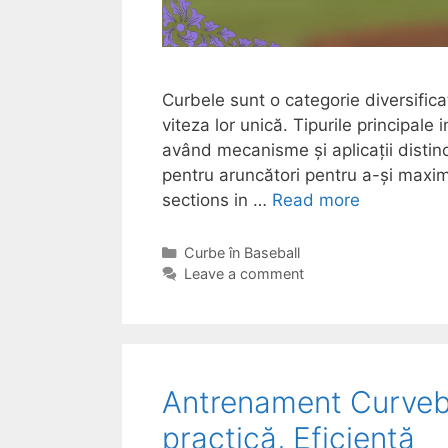
Curbele sunt o categorie diversific
viteza lor unică. Tipurile principale
având mecanisme și aplicații distinct
pentru aruncători pentru a-și maximi
sections in …
Read more
Categories
Curbe în Baseball
Leave a comment
Antrenament Curvebal
practică, Eficiență