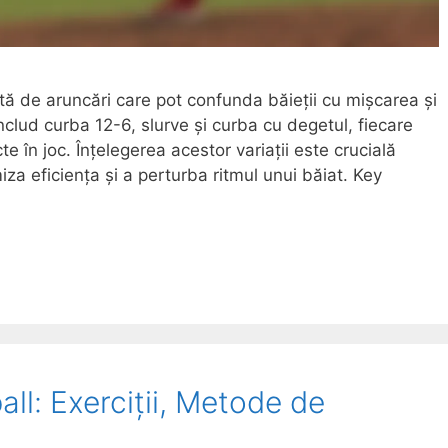
ată de aruncări care pot confunda băieții cu mișcarea și
 includ curba 12-6, slurve și curba cu degetul, fiecare
e în joc. Înțelegerea acestor variații este crucială
za eficiența și a perturba ritmul unui băiat. Key
l: Exerciții, Metode de