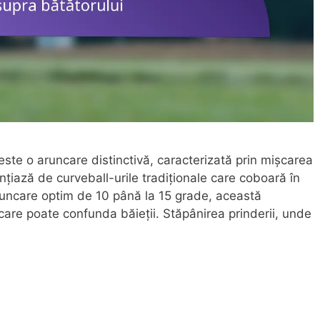
ste o aruncare distinctivă, caracterizată prin mișcarea
ențiază de curveball-urile tradiționale care coboară în
aruncare optim de 10 până la 15 grade, această
are poate confunda băieții. Stăpânirea prinderii, unde