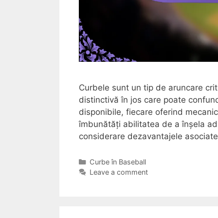
Curbele sunt un tip de aruncare cri
distinctivă în jos care poate confund
disponibile, fiecare oferind mecanici
îmbunătăți abilitatea de a înșela ad
considerare dezavantajele asociat
Categories
Curbe în Baseball
Leave a comment