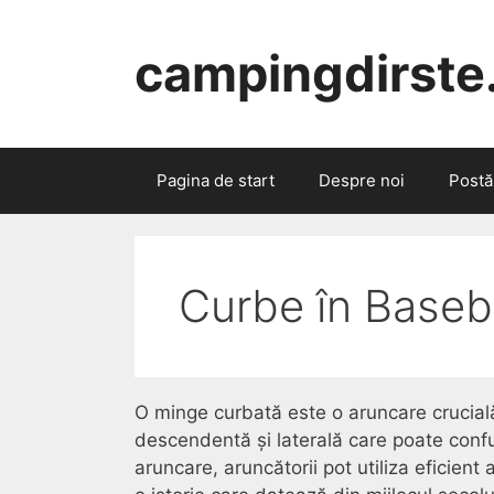
Skip
to
campingdirste
content
Pagina de start
Despre noi
Postă
Curbe în Baseb
O minge curbată este o aruncare crucial
descendentă și laterală care poate confund
aruncare, aruncătorii pot utiliza eficien