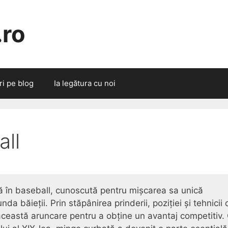
.ro
ri pe blog
Ia legătura cu noi
all
ă în baseball, cunoscută pentru mișcarea sa unică
a băieții. Prin stăpânirea prinderii, poziției și tehnicii 
t această aruncare pentru a obține un avantaj competitiv.