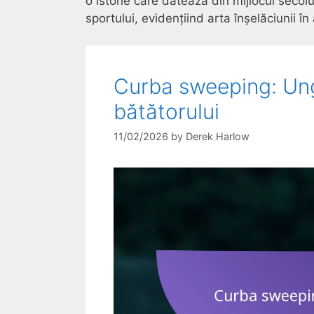
o istorie care datează din mijlocul secol
sportului, evidențiind arta înșelăciunii în
Curba sweeping: Ung
bătătorului
11/02/2026
by
Derek Harlow