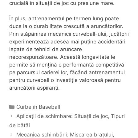
crucială în situații de joc cu presiune mare.
În plus, antrenamentul pe termen lung poate
duce la o durabilitate crescută a aruncătorilor.
Prin stăpânirea mecanicii curveball-ului, jucătorii
experimentează adesea mai puține accidentări
legate de tehnici de aruncare
necorespunzătoare. Această longevitate le
permite să mențină o performanță competitivă
pe parcursul carierei lor, făcând antrenamentul
pentru curveball o investiție valoroasă pentru
aruncătorii aspiranți.
Categories
Curbe în Baseball
Aplicații de schimbare: Situații de joc, Tipuri
de bătăi
Mecanica schimbării: Mișcarea brațului,