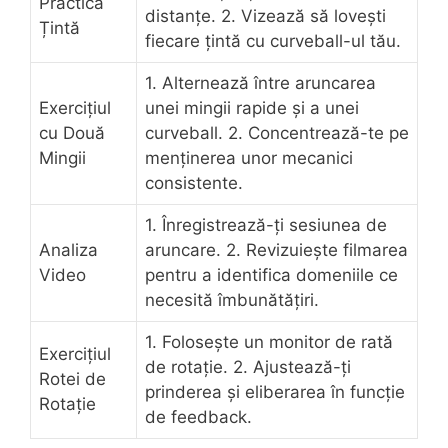
Practică
distanțe. 2. Vizează să lovești
Țintă
fiecare țintă cu curveball-ul tău.
1. Alternează între aruncarea
Exercițiul
unei mingii rapide și a unei
cu Două
curveball. 2. Concentrează-te pe
Mingii
menținerea unor mecanici
consistente.
1. Înregistrează-ți sesiunea de
Analiza
aruncare. 2. Revizuiește filmarea
Video
pentru a identifica domeniile ce
necesită îmbunătățiri.
1. Folosește un monitor de rată
Exercițiul
de rotație. 2. Ajustează-ți
Rotei de
prinderea și eliberarea în funcție
Rotație
de feedback.