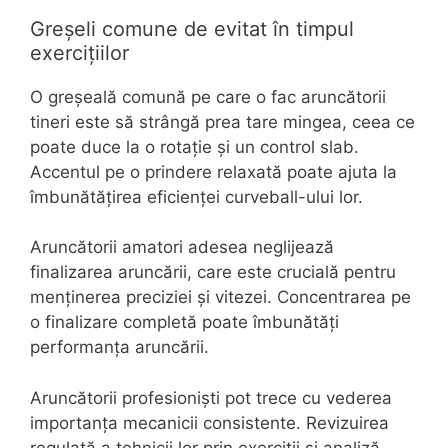
Greșeli comune de evitat în timpul
exercițiilor
O greșeală comună pe care o fac aruncătorii
tineri este să strângă prea tare mingea, ceea ce
poate duce la o rotație și un control slab.
Accentul pe o prindere relaxată poate ajuta la
îmbunătățirea eficienței curveball-ului lor.
Aruncătorii amatori adesea neglijează
finalizarea aruncării, care este crucială pentru
menținerea preciziei și vitezei. Concentrarea pe
o finalizare completă poate îmbunătăți
performanța aruncării.
Aruncătorii profesioniști pot trece cu vederea
importanța mecanicii consistente. Revizuirea
regulată a tehnicii lor prin exerciții și analiză