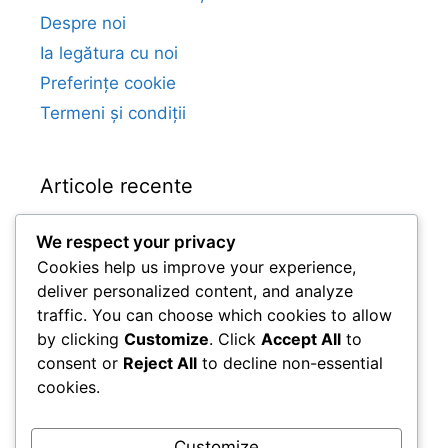
Despre noi
Ia legătura cu noi
Preferințe cookie
Termeni și condiții
Articole recente
We respect your privacy
Curba sweeping: Unghi, Prindere, Impactul
Cookies help us improve your experience,
asupra bătătorului
deliver personalized content, and analyze
Compararea Curveball-urilor: Tipuri, Avantaje,
traffic. You can choose which cookies to allow
Dezavantaje
by clicking
Customize
. Click
Accept All
to
Varianta de Curveball: Tipuri, Utilizare,
consent or
Reject All
to decline non-essential
Eficiență
cookies.
Mecanica schimbării: Mișcarea brațului,
Acțiunea încheieturii, Finalizarea
Customize