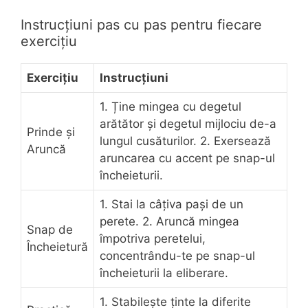
Instrucțiuni pas cu pas pentru fiecare
exercițiu
Exercițiu
Instrucțiuni
1. Ține mingea cu degetul
arătător și degetul mijlociu de-a
Prinde și
lungul cusăturilor. 2. Exersează
Aruncă
aruncarea cu accent pe snap-ul
încheieturii.
1. Stai la câțiva pași de un
perete. 2. Aruncă mingea
Snap de
împotriva peretelui,
Încheietură
concentrându-te pe snap-ul
încheieturii la eliberare.
1. Stabilește ținte la diferite