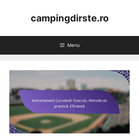
Skip
to
campingdirste.ro
content
Menu