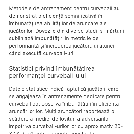
Metodele de antrenament pentru curveball au
demonstrat o eficiență semnificativă în
îmbunătățirea abilităților de aruncare ale
jucătorilor. Dovezile din diverse studii și mărturii
subliniază îmbunătățiri în metricile de
performanță și încrederea jucătorului atunci
când execută curveball-uri.
Statistici privind îmbunătățirea
performanței curveball-ului
Datele statistice indică faptul că jucătorii care
se angajează în antrenamente dedicate pentru
curveball pot observa îmbunătățiri în eficiența
aruncărilor lor. Mulți aruncători raportează o
scădere a mediei de lovituri a adversarilor
împotriva curveball-urilor lor cu aproximativ 20-
30% după antrenamente constante.