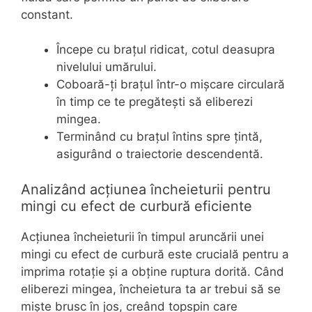
constant.
Începe cu brațul ridicat, cotul deasupra
nivelului umărului.
Coboară-ți brațul într-o mișcare circulară
în timp ce te pregătești să eliberezi
mingea.
Terminând cu brațul întins spre țintă,
asigurând o traiectorie descendentă.
Analizând acțiunea încheieturii pentru
mingi cu efect de curbură eficiente
Acțiunea încheieturii în timpul aruncării unei
mingi cu efect de curbură este crucială pentru a
imprima rotație și a obține ruptura dorită. Când
eliberezi mingea, încheietura ta ar trebui să se
miște brusc în jos, creând topspin care