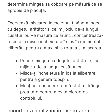
determină mingea să coboare pe măsură ce se
apropie de plăcuță.
Exersează mișcarea încheieturii ținând mingea
cu degetul arătător și cel mijlociu de-a lungul
cusăturilor. Pe măsură ce arunci, concentrează-
te pe a-ți mișca încheietura în jos în momentul
eliberării pentru a maximiza rotația și mișcarea.
Prinde mingea cu degetul arătător și cel
mijlociu de-a lungul cusăturilor.
Mișcă-ți încheietura în jos la eliberare
pentru a genera topspin.
Menține o prindere fermă fără a strânge
prea tare pentru a evita pierderea
controlului.
Importanța finalizării în executarea