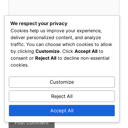
We respect your privacy
Cookies help us improve your experience,
deliver personalized content, and analyze
traffic. You can choose which cookies to allow
Name
by clicking
Customize
. Click
Accept All
to
consent or
Reject All
to decline non-essential
cookies.
Email
Website
Customize
Reject All
Save my name, email, and website in this
browser for the next time I comment.
Accept All