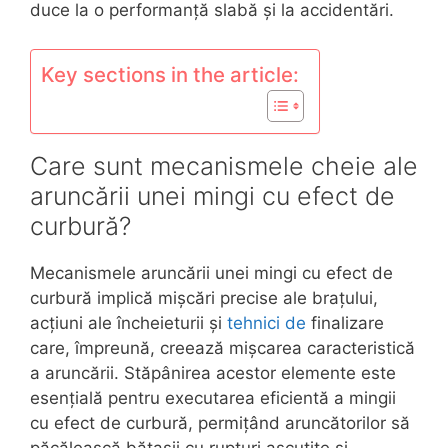
duce la o performanță slabă și la accidentări.
Key sections in the article:
Care sunt mecanismele cheie ale
aruncării unei mingi cu efect de
curbură?
Mecanismele aruncării unei mingi cu efect de
curbură implică mișcări precise ale brațului,
acțiuni ale încheieturii și
tehnici de
finalizare
care, împreună, creează mișcarea caracteristică
a aruncării. Stăpânirea acestor elemente este
esențială pentru executarea eficientă a mingii
cu efect de curbură, permițând aruncătorilor să
păcălească bătașii cu rupturi ascuțite și