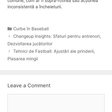
comune, cum ar fi supra-rotirea sau acțiunea
inconsistentă a încheieturii.
Categories
Curbe în Baseball
Changeup Insights: Sfaturi pentru antrenori,
Dezvoltarea jucătorilor
Tehnici de Fastball: Ajustări ale prinderii,
Plasarea mingii
Leave a Comment
Comment