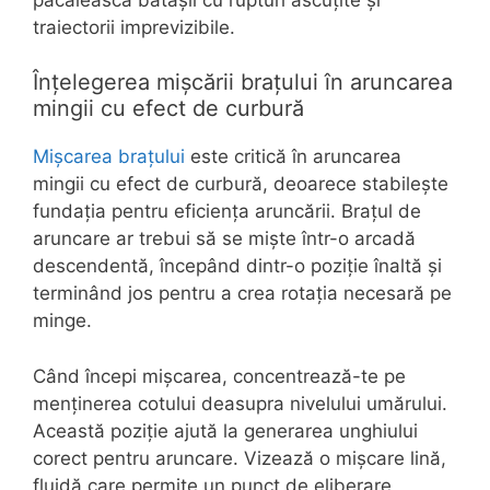
traiectorii imprevizibile.
Înțelegerea mișcării brațului în aruncarea
mingii cu efect de curbură
Mișcarea brațului
este critică în aruncarea
mingii cu efect de curbură, deoarece stabilește
fundația pentru eficiența aruncării. Brațul de
aruncare ar trebui să se miște într-o arcadă
descendentă, începând dintr-o poziție înaltă și
terminând jos pentru a crea rotația necesară pe
minge.
Când începi mișcarea, concentrează-te pe
menținerea cotului deasupra nivelului umărului.
Această poziție ajută la generarea unghiului
corect pentru aruncare. Vizează o mișcare lină,
fluidă care permite un punct de eliberare