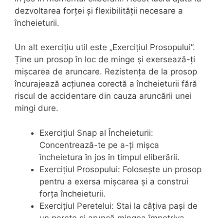
dezvoltarea forței și flexibilității necesare a
încheieturii.
Un alt exercițiu util este „Exercițiul Prosopului”.
Ține un prosop în loc de minge și exersează-ți
mișcarea de aruncare. Rezistența de la prosop
încurajează acțiunea corectă a încheieturii fără
riscul de accidentare din cauza aruncării unei
mingi dure.
Exercițiul Snap al Încheieturii:
Concentrează-te pe a-ți mișca
încheietura în jos în timpul eliberării.
Exercițiul Prosopului: Folosește un prosop
pentru a exersa mișcarea și a construi
forța încheieturii.
Exercițiul Peretelui: Stai la câțiva pași de
un perete și aruncă mingea împotriva