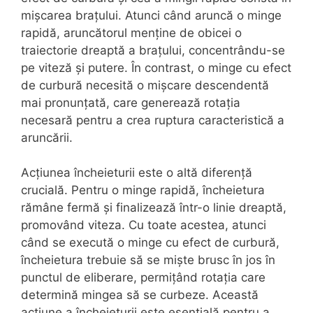
mișcarea brațului. Atunci când aruncă o minge
rapidă, aruncătorul menține de obicei o
traiectorie dreaptă a brațului, concentrându-se
pe viteză și putere. În contrast, o minge cu efect
de curbură necesită o mișcare descendentă
mai pronunțată, care generează rotația
necesară pentru a crea ruptura caracteristică a
aruncării.
Acțiunea încheieturii este o altă diferență
crucială. Pentru o minge rapidă, încheietura
rămâne fermă și finalizează într-o linie dreaptă,
promovând viteza. Cu toate acestea, atunci
când se execută o minge cu efect de curbură,
încheietura trebuie să se miște brusc în jos în
punctul de eliberare, permițând rotația care
determină mingea să se curbeze. Această
acțiune a încheieturii este esențială pentru a