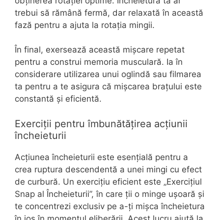
obținerea rotației optime. Încheietura ta ar
trebui să rămână fermă, dar relaxată în această
fază pentru a ajuta la rotația mingii.
În final, exersează această mișcare repetat
pentru a construi memoria musculară. Ia în
considerare utilizarea unui oglindă sau filmarea
ta pentru a te asigura că mișcarea brațului este
constantă și eficientă.
Exerciții pentru îmbunătățirea acțiunii
încheieturii
Acțiunea încheieturii este esențială pentru a
crea ruptura descendentă a unei mingi cu efect
de curbură. Un exercițiu eficient este „Exercițiul
Snap al Încheieturii”, în care ții o minge ușoară și
te concentrezi exclusiv pe a-ți mișca încheietura
în jos în momentul eliberării. Acest lucru ajută la