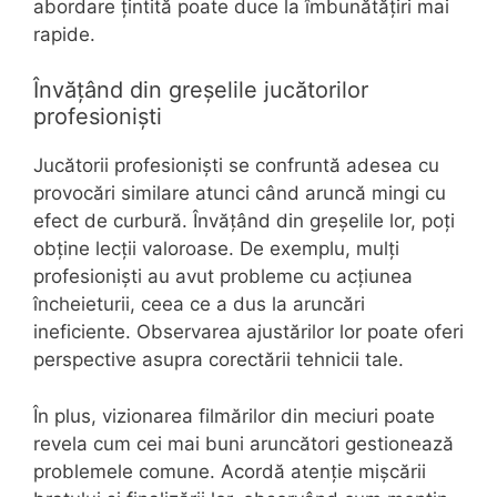
abordare țintită poate duce la îmbunătățiri mai
rapide.
Învățând din greșelile jucătorilor
profesioniști
Jucătorii profesioniști se confruntă adesea cu
provocări similare atunci când aruncă mingi cu
efect de curbură. Învățând din greșelile lor, poți
obține lecții valoroase. De exemplu, mulți
profesioniști au avut probleme cu acțiunea
încheieturii, ceea ce a dus la aruncări
ineficiente. Observarea ajustărilor lor poate oferi
perspective asupra corectării tehnicii tale.
În plus, vizionarea filmărilor din meciuri poate
revela cum cei mai buni aruncători gestionează
problemele comune. Acordă atenție mișcării