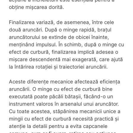
obține mișcarea dorită.
Finalizarea variază, de asemenea, între cele
două aruncări. După o minge rapidă, brațul
aruncătorului se extinde de obicei înainte,
menținând impulsul. În schimb, după o minge cu
efect de curbură, finalizarea implică adesea o
mișcare descendentă mai exagerată, care ajută
la întărirea rotației și traiectoriei aruncării.
Aceste diferențe mecanice afectează eficiența
aruncării. O minge cu efect de curbură bine
executată poate păcăli bătașii, făcând-o un
instrument valoros în arsenalul unui aruncător.
Cu toate acestea, stăpânirea mecanicii unice a
mingii cu efect de curbură necesită practică și
atenție la detalii pentru a evita capcanele