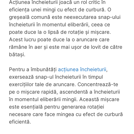
Acțiunea încheieturii joacă un rol critic în
eficiența unei mingi cu efect de curbură. O
greșeală comună este neexecutarea snap-ului
încheieturii în momentul eliberării, ceea ce
poate duce la o lipsă de rotație și mișcare.
Acest lucru poate duce la o aruncare care
rămâne în aer și este mai ușor de lovit de către
bătași.
Pentru a îmbunătăți
acțiunea încheieturii
,
exersează snap-ul încheieturii în timpul
exercițiilor tale de aruncare. Concentrează-te
pe o mișcare rapidă, ascendentă a încheieturii
în momentul eliberării mingii. Această mișcare
este esențială pentru generarea rotației
necesare care face mingea cu efect de curbură
eficientă.