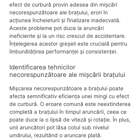
efect de curbură provin adesea din mișcări
necorespunzătoare ale brațului, erori în
acțiunea încheieturii și finalizare inadecvată.
Aceste probleme pot duce la aruncări
ineficiente și la un risc crescut de accidentare.
Înțelegerea acestor greșeli este crucială pentru
îmbunătățirea performanței și consistenței.
Identificarea tehnicilor
necorespunzătoare ale mișcării brațului
Mișcarea necorespunzătoare a brațului poate
afecta semnificativ eficiența unei mingi cu efect
de curbură. O eroare comună este neextinderea
completă a brațului în timpul aruncării, ceea ce
poate duce la o lipsă de viteză și rotație. În plus,
unii aruncători pot lăsa cotul sub nivelul
umărului, rezultând o aruncare plată.