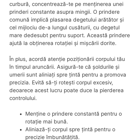
curbură, concentrează-te pe menținerea unei
prinderi constante asupra mingii. O prindere
comună implică plasarea degetului arătător și
cel mijlociu de-a lungul cusăturii, cu degetul
mare dedesubt pentru suport. Această prindere
ajută la obținerea rotației și mișcării dorite.
În plus, acordă atenție poziționării corpului tău
în timpul aruncării. Asigură-te că șoldurile și
umerii sunt aliniați spre țintă pentru a promova
precizia. Evită să-ți rotești corpul excesiv,
deoarece acest lucru poate duce la pierderea
controlului.
Menține o prindere constantă pentru o
rotație mai bună.
Aliniază-ți corpul spre țintă pentru o
precizie îmbunătățită.