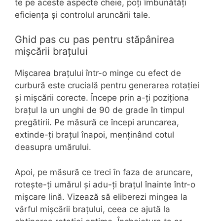
te pe aceste aspecte cheie, poți îmbunătăți
eficiența și controlul aruncării tale.
Ghid pas cu pas pentru stăpânirea
mișcării brațului
Mișcarea brațului într-o minge cu efect de
curbură este crucială pentru generarea rotației
și mișcării corecte. Începe prin a-ți poziționa
brațul la un unghi de 90 de grade în timpul
pregătirii. Pe măsură ce începi aruncarea,
extinde-ți brațul înapoi, menținând cotul
deasupra umărului.
Apoi, pe măsură ce treci în faza de aruncare,
rotește-ți umărul și adu-ți brațul înainte într-o
mișcare lină. Vizează să eliberezi mingea la
vârful mișcării brațului, ceea ce ajută la