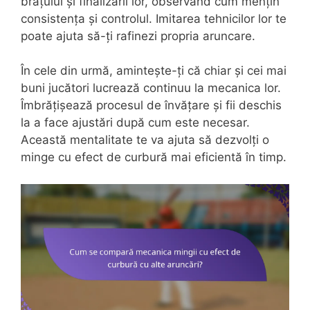
brațului și finalizării lor, observând cum mențin
consistența și controlul. Imitarea tehnicilor lor te
poate ajuta să-ți rafinezi propria aruncare.
În cele din urmă, amintește-ți că chiar și cei mai
buni jucători lucrează continuu la mecanica lor.
Îmbrățișează procesul de învățare și fii deschis
la a face ajustări după cum este necesar.
Această mentalitate te va ajuta să dezvolți o
minge cu efect de curbură mai eficientă în timp.