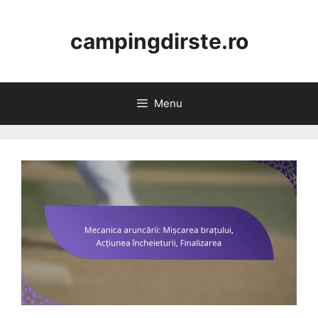
Skip
to
campingdirste.ro
content
Menu